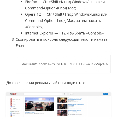
Firefox — Ctrl+Shift+K под Windows/Linux или
Command-Option-K под Mac;
Opera 12 — Ctrl+Shift+I под Windows/Linux или
Command-Option-I под Mac, затем нажать
«Console»;
Internet Explorer — F12 и выбрать «Console».
Скопировать в консоль следующий текст и нажать
Enter:
document.cookie="VISITOR_INFO1_LIVE=oKckVSqvaGw; pa
До отключения рекламы сайт выглядит так: