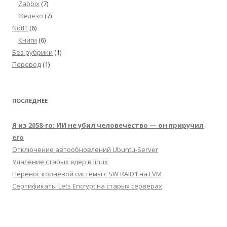
Zabbix
(7)
Железо
(7)
NotIT
(6)
Книги
(6)
Без рубрики
(1)
Перевод
(1)
ПОСЛЕДНЕЕ
Я из 2058-го: ИИ не убил человечество — он приручил
его
Отключение автообновлений Ubuntu-Server
Удаление старых ядер в linux
Перенос корневой системы с SW RAID1 на LVM
Сертификаты Lets Encrypt на старых серверах