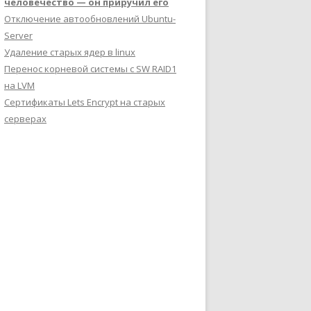
человечество — он приручил его
libncurses5-dev libffi-dev curl git-core redis-server checkinsta
Отключение автообновлений Ubuntu-
Server
Удаление старых ядер в linux
Перенос корневой системы с SW RAID1
на LVM
Сертификаты Lets Encrypt на старых
серверах