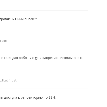
равления ими bundler:
rdoc
ателя для работы с git и запретить использовать
itLab' git
для доступа к репозиторию по SSH: