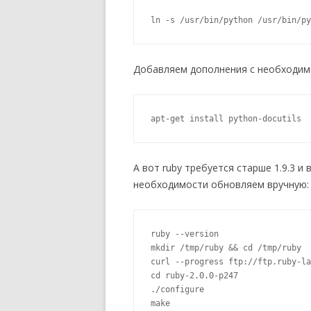
ln -s /usr/bin/python /usr/bin/py
Добавляем дополнения с необходим
apt-get install python-docutils
А вот ruby требуется старше 1.9.3 и
необходимости обновляем вручную:
ruby --version

mkdir /tmp/ruby && cd /tmp/ruby

curl --progress ftp://ftp.ruby-la
cd ruby-2.0.0-p247

./configure

make
