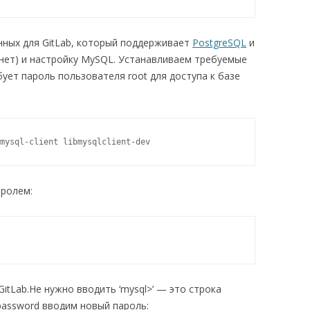
нных для GitLab, который поддерживает
PostgreSQL
и
 нет) и настройку MySQL. Устанавливаем требуемые
бует пароль пользователя root для доступа к базе
mysql-client libmysqlclient-dev
аролем:
itLab.Не нужно вводить ‘mysql>’ — это строка
password вводим новый пароль: