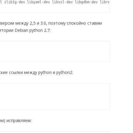
l zlib1g-dev libyaml-dev libssl-dev libgdbm-dev libreadline-dev 
версии между 2,5 и 3.0, поэтому спокойно ставим
ории Debian python 2.7:
ие ссылки между python и python2:
ии) исправляем: