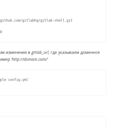
github.com/gitlabhq/gitlab-shell.git

0
сим изменения в
gitlab_url,
где указываем доменное
пример
‘http://domain.com/’
ple config.yml
