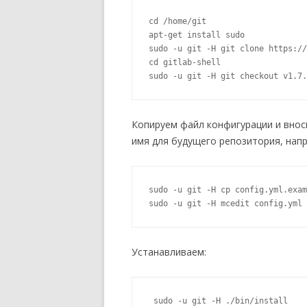
cd /home/git

apt-get install sudo

sudo -u git -H git clone https://
cd gitlab-shell

sudo -u git -H git checkout v1.7.
Копируем файл конфигурации и вно
имя для будущего репозитория, на
sudo -u git -H cp config.yml.exam
sudo -u git -H mcedit config.yml
Устанавливаем:
 sudo -u git -H ./bin/install