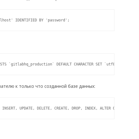
lhost' IDENTIFIED BY 'password';
STS `gitlabhq_production` DEFAULT CHARACTER SET `utf8` COLLATE `
ателю к только что созданной базе данных:
 INSERT, UPDATE, DELETE, CREATE, DROP, INDEX, ALTER ON `gitlabhq