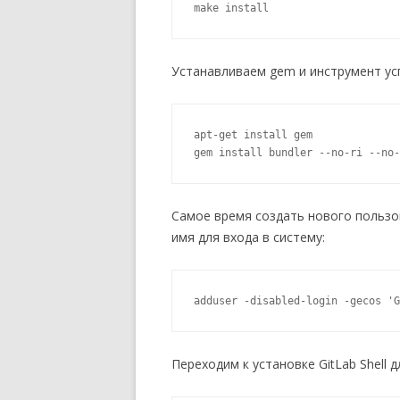
make install
Устанавливаем gem и инструмент усп
apt-get install gem

gem install bundler --no-ri --no-
Самое время создать нового пользов
имя для входа в систему:
adduser -disabled-login -gecos 'G
Переходим к установке GitLab Shell 