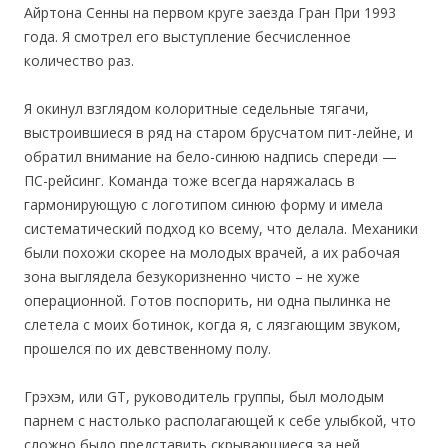
Айртона Сенны на первом круге заезда Гран При 1993
года. Я смотрел его выступление бесчисленное
количество раз.
Я окинул взглядом колоритные седельные тягачи,
выстроившиеся в ряд на старом брусчатом пит-лейне, и
обратил внимание на бело-синюю надпись спереди —
ПС-рейсинг. Команда тоже всегда наряжалась в
гармонирующую с логотипом синюю форму и имела
систематический подход ко всему, что делала. Механики
были похожи скорее на молодых врачей, а их рабочая
зона выглядела безукоризненно чисто – не хуже
операционной. Готов поспорить, ни одна пылинка не
слетела с моих ботинок, когда я, с лязгающим звуком,
прошелся по их девственному полу.
Грэхэм, или GT, руководитель группы, был молодым
парнем с настолько располагающей к себе улыбкой, что
сложно было представить скрывающиеся за ней