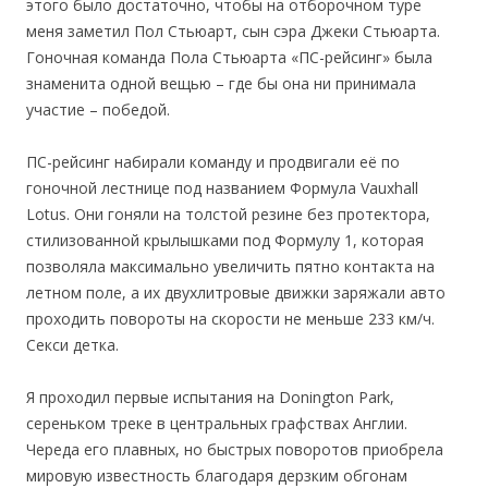
этого было достаточно, чтобы на отборочном туре
меня заметил Пол Стьюарт, сын сэра Джеки Стьюарта.
Гоночная команда Пола Стьюарта «ПС-рейсинг» была
знаменита одной вещью – где бы она ни принимала
участие – победой.
ПС-рейсинг набирали команду и продвигали её по
гоночной лестнице под названием Формула Vauxhall
Lotus. Они гоняли на толстой резине без протектора,
стилизованной крылышками под Формулу 1, которая
позволяла максимально увеличить пятно контакта на
летном поле, а их двухлитровые движки заряжали авто
проходить повороты на скорости не меньше 233 км/ч.
Секси детка.
Я проходил первые испытания на Donington Park,
сереньком треке в центральных графствах Англии.
Череда его плавных, но быстрых поворотов приобрела
мировую известность благодаря дерзким обгонам