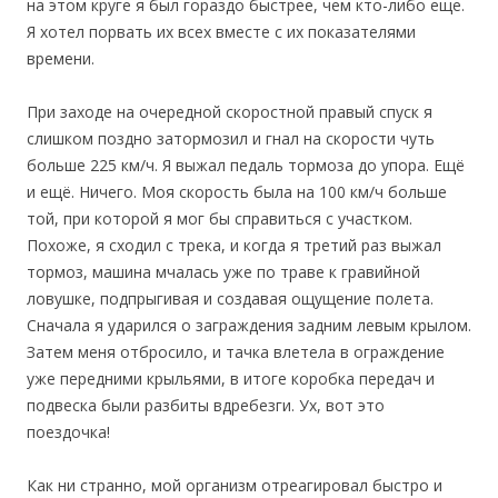
на этом круге я был гораздо быстрее, чем кто-либо еще.
Я хотел порвать их всех вместе с их показателями
времени.
При заходе на очередной скоростной правый спуск я
слишком поздно затормозил и гнал на скорости чуть
больше 225 км/ч. Я выжал педаль тормоза до упора. Ещё
и ещё. Ничего. Моя скорость была на 100 км/ч больше
той, при которой я мог бы справиться с участком.
Похоже, я сходил с трека, и когда я третий раз выжал
тормоз, машина мчалась уже по траве к гравийной
ловушке, подпрыгивая и создавая ощущение полета.
Сначала я ударился о заграждения задним левым крылом.
Затем меня отбросило, и тачка влетела в ограждение
уже передними крыльями, в итоге коробка передач и
подвеска были разбиты вдребезги. Ух, вот это
поездочка!
Как ни странно, мой организм отреагировал быстро и