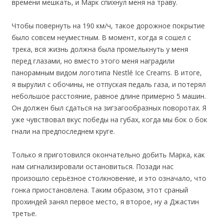
времени мешкать, и Марк спихнул меня на траву.
Чтобы повернуть на 190 км/ч, такое дорожное покрытие
было совсем неуместным. В момент, когда я сошел с
трека, вся жизнь должна была промелькнуть у меня
перед глазами, но вместо этого меня наградили
панорамным видом логотипа Nestlé Ice Creams. В итоге,
я вырулил с обочины, не отпуская педаль газа, и потерял
небольшое расстояние, равное длине примерно 5 машин.
Он должен был сдаться на зигзагообразных поворотах. Я
уже чувствовал вкус победы на губах, когда мы бок о бок
гнали на предпоследнем круге.
Только я приготовился окончательно добить Марка, как
нам сигнализировали остановиться. Позади нас
произошло серьёзное столкновение, и это означало, что
гонка приостановлена. Таким образом, этот сраный
прохиндей занял первое место, я второе, ну а Джастин
третье.