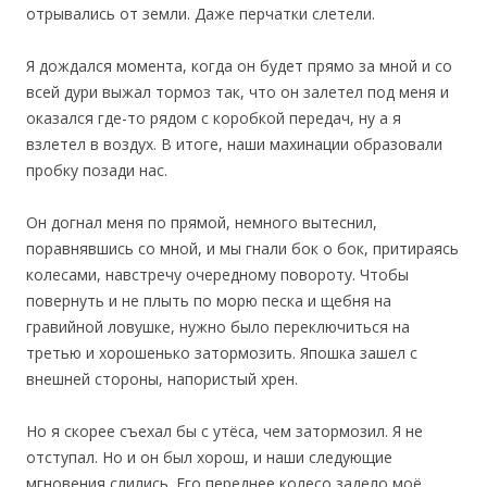
отрывались от земли. Даже перчатки слетели.
Я дождался момента, когда он будет прямо за мной и со
всей дури выжал тормоз так, что он залетел под меня и
оказался где-то рядом с коробкой передач, ну а я
взлетел в воздух. В итоге, наши махинации образовали
пробку позади нас.
Он догнал меня по прямой, немного вытеснил,
поравнявшись со мной, и мы гнали бок о бок, притираясь
колесами, навстречу очередному повороту. Чтобы
повернуть и не плыть по морю песка и щебня на
гравийной ловушке, нужно было переключиться на
третью и хорошенько затормозить. Япошка зашел с
внешней стороны, напористый хрен.
Но я скорее съехал бы с утёса, чем затормозил. Я не
отступал. Но и он был хорош, и наши следующие
мгновения слились. Его переднее колесо задело моё