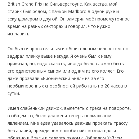
British Grand Prix на Сильверстоуне. Как всегда, мой
старик был рядом, с пачкой Marlboro в одной руке и
секундомером в другой. Он замерял моё промежуточное
время на разных секторах и говорил, что нужно
исправить.
Он был очаровательным и общительным человеком, но
задирал планку выше некуда. Я очень был к нему
привязан, но, надо сказать, иногда было сложно быть
его единственным сыном или одним из его коллег. Его
даже прозвали «Бионический Билл» из-за его
необыкновенных способностей работать по 20 часов в
сутки.
Имея слабенький движок, вылететь с трека на повороте,
в общем-то, было для меня теперь нормальным
явлением. Мне едва удавалось дважды проехать трассу
без аварий, прежде чем я «побитый» возвращался
обратно в боксы и садился рядом с Дэйвидом Хэйлем,