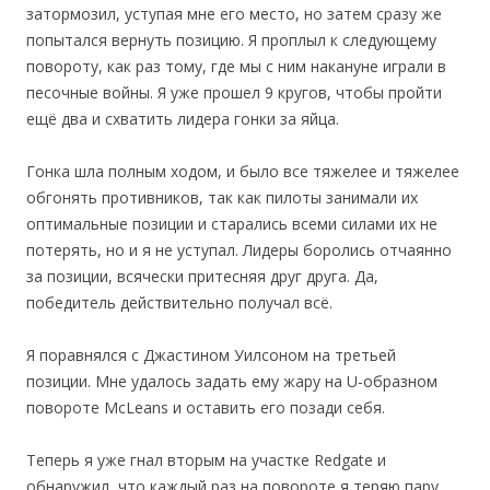
затормозил, уступая мне его место, но затем сразу же
попытался вернуть позицию. Я проплыл к следующему
повороту, как раз тому, где мы с ним накануне играли в
песочные войны. Я уже прошел 9 кругов, чтобы пройти
ещё два и схватить лидера гонки за яйца.
Гонка шла полным ходом, и было все тяжелее и тяжелее
обгонять противников, так как пилоты занимали их
оптимальные позиции и старались всеми силами их не
потерять, но и я не уступал. Лидеры боролись отчаянно
за позиции, всячески притесняя друг друга. Да,
победитель действительно получал всё.
Я поравнялся с Джастином Уилсоном на третьей
позиции. Мне удалось задать ему жару на U-образном
повороте McLeans и оставить его позади себя.
Теперь я уже гнал вторым на участке Redgate и
обнаружил, что каждый раз на повороте я теряю пару