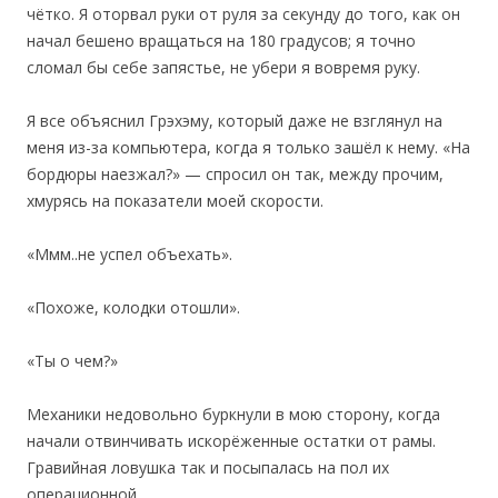
чётко. Я оторвал руки от руля за секунду до того, как он
начал бешено вращаться на 180 градусов; я точно
сломал бы себе запястье, не убери я вовремя руку.
Я все объяснил Грэхэму, который даже не взглянул на
меня из-за компьютера, когда я только зашёл к нему. «На
бордюры наезжал?» — спросил он так, между прочим,
хмурясь на показатели моей скорости.
«Ммм..не успел объехать».
«Похоже, колодки отошли».
«Ты о чем?»
Механики недовольно буркнули в мою сторону, когда
начали отвинчивать искорёженные остатки от рамы.
Гравийная ловушка так и посыпалась на пол их
операционной.