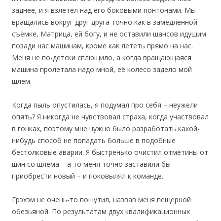
заднее, и я взлетел над его боковыми понтонами. Мы
вращались вокруг друг друга точно как в замедленной
съёмке, Матрица, ей богу, и не оставили шансов идущим
позади нас машинам, кроме как лететь прямо на нас.
Меня не по-детски сплющило, а когда вращающаяся
машина пролетала надо мной, её колесо задело мой
шлем.
Когда пыль опустилась, я подумал про себя – неужели
опять? Я никогда не чувствовал страха, когда участвовал
в гонках, поэтому мне нужно было разработать какой-
нибудь способ не попадать больше в подобные
бестолковые аварии. Я быстренько очистил отметины от
шин со шлема – а то меня точно заставили бы
приобрести новый – и поковылял к команде.
Грэхэм не очень-то пошутил, назвав меня пещерной
обезьяной. По результатам двух квалификационных