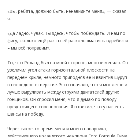
«Вы, ребята, должно быть, ненавидите меня», — сказал
я.
«Да ладно, чувак. Ты здесь, чтобы побеждать. И нам по
фигу, сколько ещё раз ты её расколошматишь вдребезги
– мы всё поправим».
То, что Роланд был на моей стороне, многое меняло. Он
увеличил угол атаки горизонтальной плоскости на
переднем крыле, немного приподняв её и ввинтив шуруп
в очередное отверстие. Это означало, что я мог легче и
лучше выруливать между струями двигателей других
гонщиков. Он спросил меня, что я думаю по поводу
предстоящего соревнования. Я ответил, что у нас есть
шансы на победу.
Через какое-то время меня и моего напарника,
действующего ирландского чемпиона Ford Formula Тима