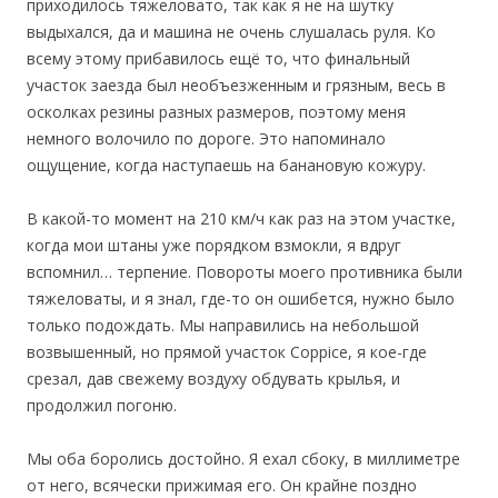
приходилось тяжеловато, так как я не на шутку
выдыхался, да и машина не очень слушалась руля. Ко
всему этому прибавилось ещё то, что финальный
участок заезда был необъезженным и грязным, весь в
осколках резины разных размеров, поэтому меня
немного волочило по дороге. Это напоминало
ощущение, когда наступаешь на банановую кожуру.
В какой-то момент на 210 км/ч как раз на этом участке,
когда мои штаны уже порядком взмокли, я вдруг
вспомнил… терпение. Повороты моего противника были
тяжеловаты, и я знал, где-то он ошибется, нужно было
только подождать. Мы направились на небольшой
возвышенный, но прямой участок Coppice, я кое-где
срезал, дав свежему воздуху обдувать крылья, и
продолжил погоню.
Мы оба боролись достойно. Я ехал сбоку, в миллиметре
от него, всячески прижимая его. Он крайне поздно