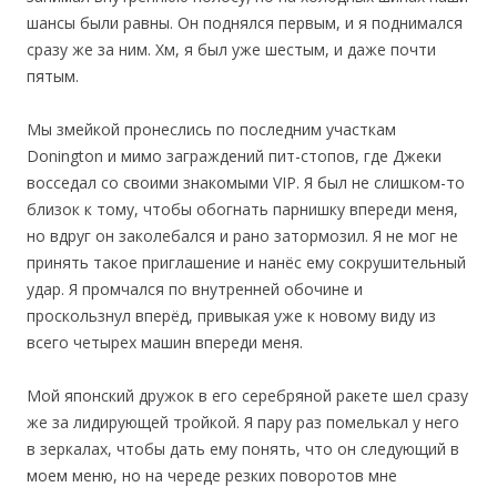
шансы были равны. Он поднялся первым, и я поднимался
сразу же за ним. Хм, я был уже шестым, и даже почти
пятым.
Мы змейкой пронеслись по последним участкам
Donington и мимо заграждений пит-стопов, где Джеки
восседал со своими знакомыми VIP. Я был не слишком-то
близок к тому, чтобы обогнать парнишку впереди меня,
но вдруг он заколебался и рано затормозил. Я не мог не
принять такое приглашение и нанёс ему сокрушительный
удар. Я промчался по внутренней обочине и
проскользнул вперёд, привыкая уже к новому виду из
всего четырех машин впереди меня.
Мой японский дружок в его серебряной ракете шел сразу
же за лидирующей тройкой. Я пару раз помелькал у него
в зеркалах, чтобы дать ему понять, что он следующий в
моем меню, но на череде резких поворотов мне