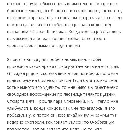
повороте, нужно было очень внимательно смотреть в
боковые зеркала, особенно на возвышенных участках, ну
и вовремя справляться с корпусом, направляя его всегда
немного левее из-за особенного развала колес под
названием «Старая Шпилька». Когда колёса расставлены
на максимальное расстояние, любая оплошность
чревата серьёзными последствиями.
Я приготовился для пробега новых шин, чтобы
проверить какое время я смогу установить на этот раз.
GT сидел рядом, скорчившись в три погибели, положив
правую руку на боковой понтон. Если бы я только смог
хоть немного его удивить, то мне было бы обеспечено
свободное восхождение по лестнице талантов Джеки
Стюарта в Ф1. Прошла пара мгновений, и GT тепло мне
улыбнулся. В конце концов, как мне показалось, я его
победил. Ну, а потом он невзначай кинул мне: «Мы тут
недавно смотрели, как гоняет Уилсон по U-образным
поворотам. Вот он летает что надо, не то, что