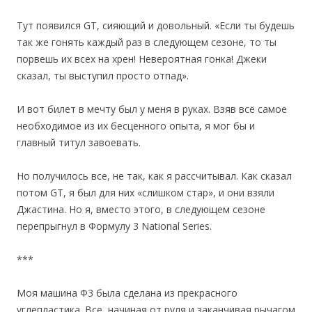
Тут появился GT, сияющий и довольный. «Если ты будешь
так же гонять каждый раз в следующем сезоне, то ты
порвешь их всех на хрен! Невероятная гонка! Джеки
сказал, ты выступил просто отпад».
И вот билет в мечту был у меня в руках. Взяв всё самое
необходимое из их бесценного опыта, я мог бы и
главный титул завоевать.
Но получилось все, не так, как я рассчитывал. Как сказал
потом GT, я был для них «слишком стар», и они взяли
Джастина. Но я, вместо этого, в следующем сезоне
перепрыгнул в Формулу 3 National Series.
***
Моя машина Ф3 была сделана из прекрасного
углепластика. Все, начиная от руля и заканчивая рычагом