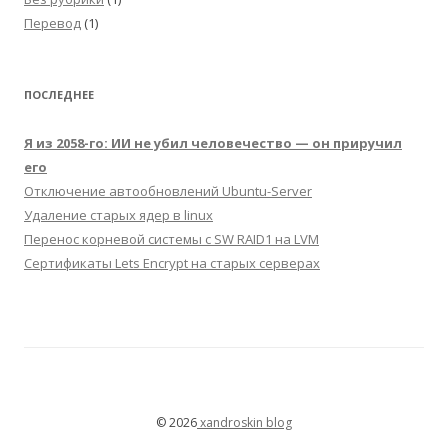
Перевод
(1)
ПОСЛЕДНЕЕ
Я из 2058-го: ИИ не убил человечество — он приручил
его
Отключение автообновлений Ubuntu-Server
Удаление старых ядер в linux
Перенос корневой системы с SW RAID1 на LVM
Сертификаты Lets Encrypt на старых серверах
© 2026
xandroskin blog