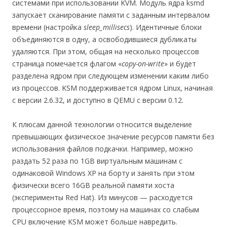
системами при использовании KVM. Модуль ядра ksmd
запускает сканирование памяти с заданным интервалом
времени (настройка
sleep_millisecs
). Идентичные блоки
объединяются в одну, а освободившиеся дубликаты
удаляются. При этом, общая на несколько процессов
страница помечается флагом «
copy-on-write
» и будет
разделена ядром при следующем изменении каким либо
из процессов. KSM поддерживается ядром Linux, начиная
с версии 2.6.32, и доступно в QEMU с версии 0.12.
К плюсам данной технологии относится выделение
превышающих физическое значение ресурсов памяти без
использования файлов подкачки. Например, можно
раздать 52 раза по 1GB виртуальным машинам с
одинаковой Windows XP на борту и занять при этом
физически всего 16GB реальной памяти хоста
(эксперименты Red Hat). Из минусов — расходуется
процессорное время, поэтому на машинах со слабым
CPU включение KSM может больше навредить.