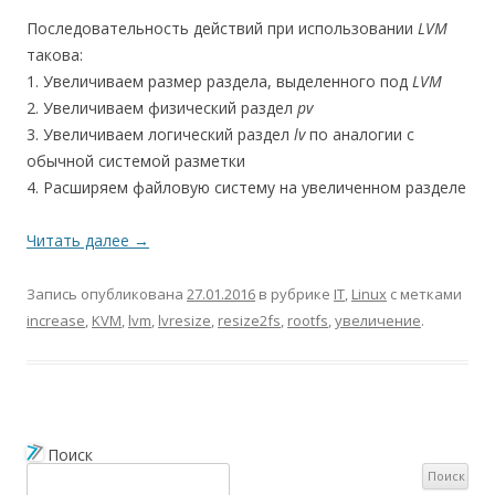
Последовательность действий при использовании
LVM
такова:
1. Увеличиваем размер раздела, выделенного под
LVM
2. Увеличиваем физический раздел
pv
3. Увеличиваем логический раздел
lv
по аналогии с
обычной системой разметки
4. Расширяем файловую систему на увеличенном разделе
Читать далее
→
Запись опубликована
27.01.2016
в рубрике
IT
,
Linux
с метками
increase
,
KVM
,
lvm
,
lvresize
,
resize2fs
,
rootfs
,
увеличение
.
Поиск