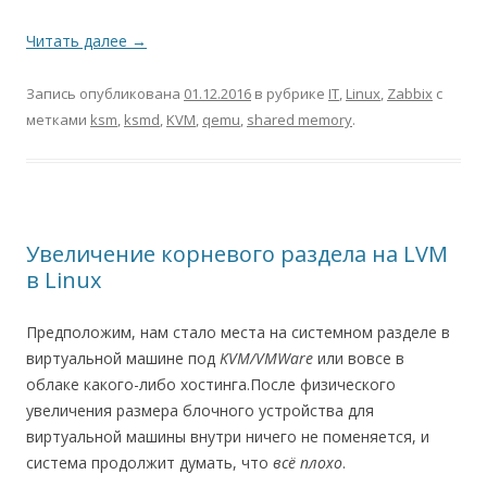
Читать далее
→
Запись опубликована
01.12.2016
в рубрике
IT
,
Linux
,
Zabbix
с
метками
ksm
,
ksmd
,
KVM
,
qemu
,
shared memory
.
Увеличение корневого раздела на LVM
в Linux
Предположим, нам стало места на системном разделе в
виртуальной машине под
KVM/VMWare
или вовсе в
облаке какого-либо хостинга.После физического
увеличения размера блочного устройства для
виртуальной машины внутри ничего не поменяется, и
система продолжит думать, что
всё плохо
.