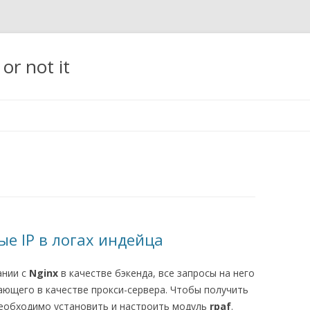
t or not it
Перейти
к
содержимому
ые IP в логах индейца
ании с
Nginx
в качестве бэкенда, все запросы на него
пающего в качестве прокси-сервера. Чтобы получить
 необходимо установить и настроить модуль
rpaf
.