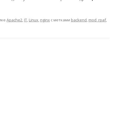
ике
Apache2
,
IT
,
Linux
,
nginx
с метками
backend
,
mod_rpaf
,