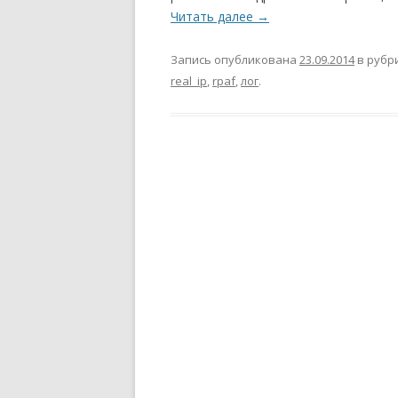
Читать далее
→
Запись опубликована
23.09.2014
в рубр
real_ip
,
rpaf
,
лог
.