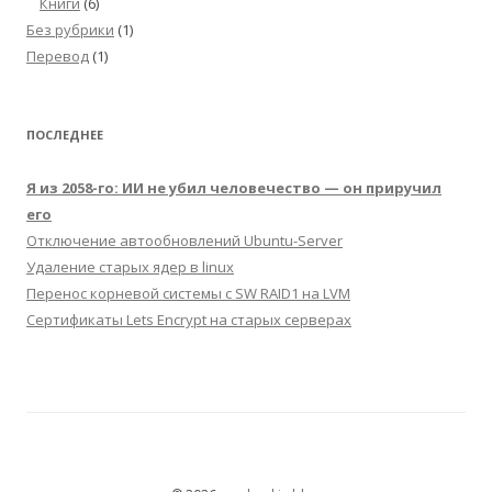
Книги
(6)
Без рубрики
(1)
Перевод
(1)
ПОСЛЕДНЕЕ
Я из 2058-го: ИИ не убил человечество — он приручил
его
Отключение автообновлений Ubuntu-Server
Удаление старых ядер в linux
Перенос корневой системы с SW RAID1 на LVM
Сертификаты Lets Encrypt на старых серверах