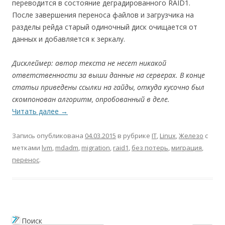
переводится в состояние деградированного RAID1.
После завершения переноса файлов и загрузчика на
разделы рейда старый одиночный диск очищается от
данных и добавляется к зеркалу.
Дисклеймер: автор текста не несет никакой
ответственности за выши данные на серверах. В конце
статьи приведены ссылки на гайды, откуда кусочно был
скомпонован алгоритм, опробованный в деле.
Читать далее
→
Запись опубликована
04.03.2015
в рубрике
IT
,
Linux
,
Железо
с
метками
lvm
,
mdadm
,
migration
,
raid1
,
без потерь
,
миграция
,
перенос
.
Поиск