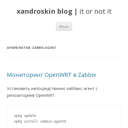
xandroskin blog
|
it or not it
Перейти
Меню
к
содержимому
АРХИВ МЕТКИ:
ZABBIX-AGENT
Мониторинг OpenWRT в Zabbix
Установить непосредственно заббикс-агент с
репозиториев OpenWRT:
opkg update

opkg install zabbix-agentd