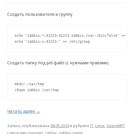
Создать пользователя и группу
echo "zabbix:*:42223:42223:zabbix:/var:/bin/false" >> /et
Создать папку под pid-файл (с нужными правами)
mkdir /var/tmp

chown zabbix /var/tmp
Читать далее
→
Запись опубликована
08.05.2014
в рубрике
IT
,
Linux
,
OpenWRT
с метками
openwrt
,
zabbix
,
zabbix-agent
.