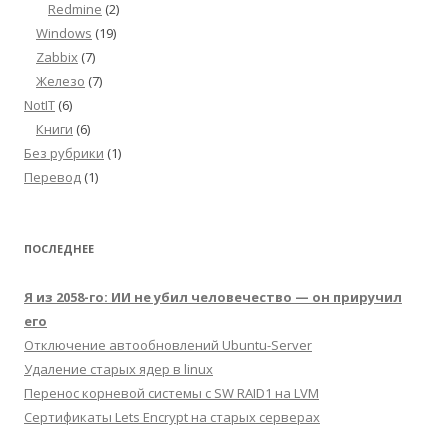
Redmine
(2)
Windows
(19)
Zabbix
(7)
Железо
(7)
NotIT
(6)
Книги
(6)
Без рубрики
(1)
Перевод
(1)
ПОСЛЕДНЕЕ
Я из 2058-го: ИИ не убил человечество — он приручил
его
Отключение автообновлений Ubuntu-Server
Удаление старых ядер в linux
Перенос корневой системы с SW RAID1 на LVM
Сертификаты Lets Encrypt на старых серверах