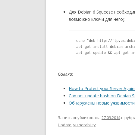
Для Debian 6 Squeese необход
возможно ключи для него):
echo "deb http://ftp.us.debi
apt-get install debian-archi
apt-get update && apt-get i
Ссылки:
How to Protect your Server Agains
Can not update bash on Debian 
Обнаружены новые уязвимости 
Запись опубликована
27.09.2014
в рубр
Update
,
vulnerability
.