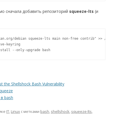
имо сначала добавить репозиторий
squeeze-lts
(и
an.org/debian squeeze-lts main non-free contrib" >> /etc/apt/sou
ve-keyring

nstall --only-upgrade bash
t the Shellshock Bash Vulnerability
Squeeze
в bash
ике
IT
,
Linux
с метками
bash
,
shellshock
,
squeeze-lts
,