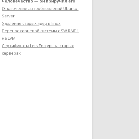
человечество — он приручил его
Отключение автообновлений Ubuntu-
Server
Удаление старых ядер в linux
Перенос корневой системы с SW RAID1
на LVM
Сертификаты Lets Encrypt на старых
серверах