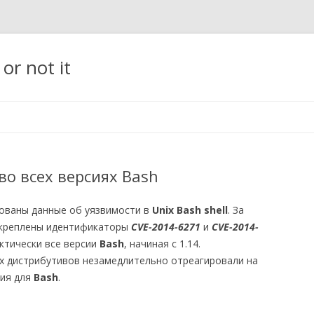
t or not it
Перейти
к
содержимому
 во всех версиях Bash
кованы данные об уязвимости в
Unix Bash shell
. За
акреплены идентификаторы
CVE-2014-6271
и
CVE-2014-
ктически все версии
Bash
, начиная с 1.14.
х дистрибутивов незамедлительно отреагировали на
ния для
Bash
.