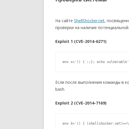
На сайте
ShellShocker.net
, посвященн
проверки на наличие потенциальной 
Exploit 1 (CVE-2014-6271)
env x='() { :;}; echo vulnerable'
Если после выполнения команды в ко
bash.
Exploit 2 (CVE-2014-7169)
env X='() { (shellshocker.net)=>\