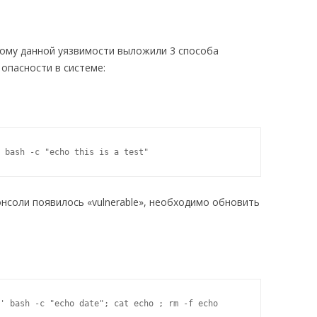
ому данной уязвимости выложили 3 способа
опасности в системе:
 bash -c "echo this is a test"
нсоли появилось «vulnerable», необходимо обновить
' bash -c "echo date"; cat echo ; rm -f echo