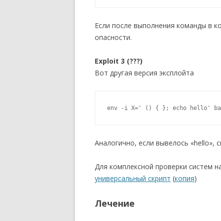
Если после выполнения команды в к
опасности.
Exploit 3 (???)
Вот другая версия эксплойта
env -i X=' () { }; echo hello' ba
Аналогично, если вывелось «hello», 
Для комплексной проверки систем н
универсальный скрипт
(
копия
)
Лечение