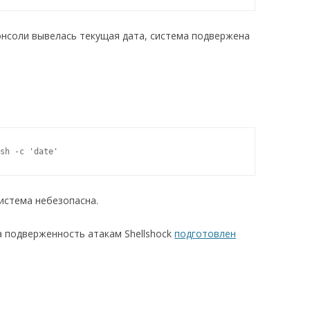
онсоли вывелась текущая дата, система подвержена
sh -c 'date'
система небезопасна.
а подверженность атакам Shellshock
подготовлен