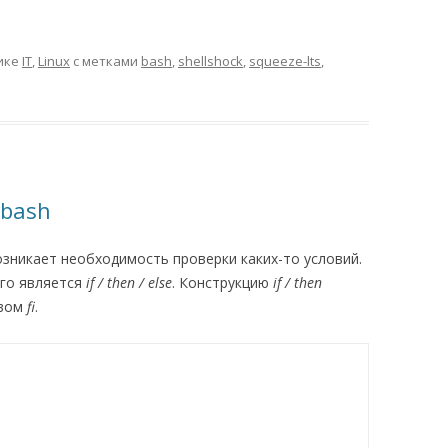
ике
IT
,
Linux
с метками
bash
,
shellshock
,
squeeze-lts
,
 bash
возникает необходимость проверки каких-то условий.
го является
if / then / else
. Конструкцию
if / then
овом
fi
.