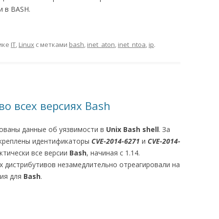
и в BASH.
ике
IT
,
Linux
с метками
bash
,
inet_aton
,
inet_ntoa
,
ip
.
 во всех версиях Bash
кованы данные об уязвимости в
Unix Bash shell
. За
акреплены идентификаторы
CVE-2014-6271
и
CVE-2014-
ктически все версии
Bash
, начиная с 1.14.
х дистрибутивов незамедлительно отреагировали на
ния для
Bash
.