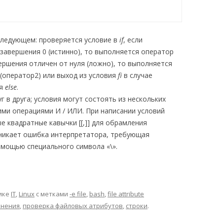
следующем: проверяется условие в
if
, если
завершения 0 (истинно), то выполняется оператор
вершения отличен от нуля (ложно), то выполняется
(оператор2) или выход из условия
fi
в случае
ия
else
.
 в друга; условия могут состоять из нескольких
ми операциями И / ИЛИ. При написании условий
 квадратные кавычки [[,]] для обрамления
зникает ошибка интерпретатора, требующая
омощью специального символа «\».
ике
IT
,
Linux
с метками
-e file
,
bash
,
file attribute
внения
,
проверка файловых атрибутов
,
строки
.