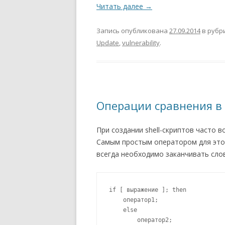
Читать далее
→
Запись опубликована
27.09.2014
в рубр
Update
,
vulnerability
.
Операции сравнения в
При создании shell-скриптов часто 
Самым простым оператором для это
всегда необходимо заканчивать сл
if [ выражение ]; then

    оператор1;

    else

        оператор2;
