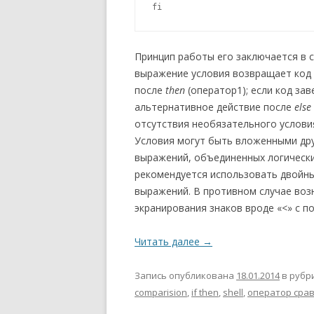
fi
Принцип работы его заключается в 
выражение условия возвращает код 
после
then
(оператор1); если код за
альтернативное действие после
else
отсутствия необязательного услов
Условия могут быть вложенными друг
выражений, объединенных логически
рекомендуется использовать двойные
выражений. В противном случае во
экранирования знаков вроде «<» с п
Читать далее
→
Запись опубликована
18.01.2014
в рубр
comparision
,
if then
,
shell
,
оператор сра