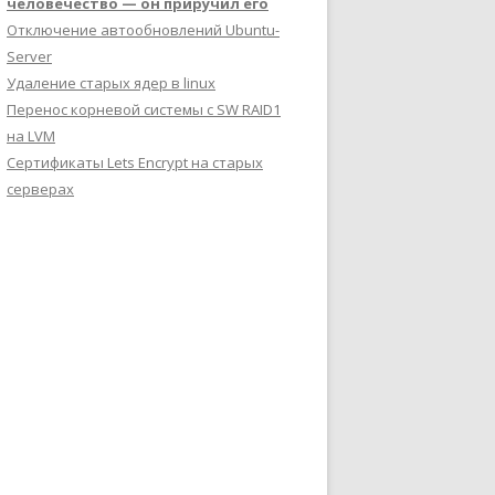
человечество — он приручил его
Отключение автообновлений Ubuntu-
Server
Удаление старых ядер в linux
Перенос корневой системы с SW RAID1
на LVM
Сертификаты Lets Encrypt на старых
серверах